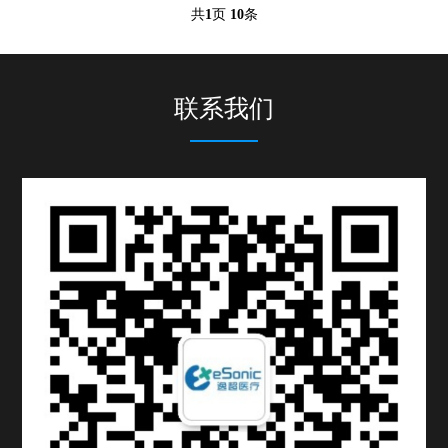
共
1
页
10
条
荐俯卧位评价下肢静脉反流。意见
二：Valsalva （乏氏动作）的适用性
乏氏动作主要用于评估隐-股静脉瓣、
股静脉近 端静脉瓣的功能，不适于下
肢远端静脉反流......
联系我们