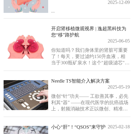
2025-12-09
少患者确诊时已达肝病中晚期，错失
最佳治疗时机。在这样的背景下，慢
...
性肝病的早筛早诊成为护肝关......
开启肾移植微观视界 | 逸超黑科技为
您“移”路护航
2025-06-05
你知道吗？我们身体里的肾脏可重要
了！每天，要过滤约150升血液，相
当于300瓶矿泉水！这个"超级滤芯"，
不仅能排出毒素、调节血压，还负责
维持电解质平衡。一旦肾脏罢工引发
Needle TS智能介入解决方案
尿毒症，体内毒素会像"堵车"的垃圾
2025-05-19
车一样堆积，引发全身器官衰竭。此
时，肾移植便成为重启生命的关键选
微创“针”功夫—— 工欲善其事，必先
择。【肾移植小......
利其“器” ——在现代医学的抗癌战场
上，射频消融技术正以微创、精准、
高效的优势，成为肿瘤治疗领域
的“破局者”。而这一技术的革命性突
2025-02-18
小心“肝”！“QSOS”来守护
破，离不开逸超医疗（ESI）的Needle
TS智能介入解决方案，它如同一