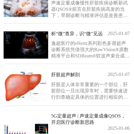
声速定量成像慢性肝脏疾病诊断新武
双“透视眼”，让医生在无创、无辐射
器QSOS®前言在肝脏疾病高发的当
的精准导航下，直击病灶核心，为患
下，早期诊断与精准评估是改善患者
者点燃新生的希......
预后的关键。传统检测手段如穿刺活
检存在创伤风险，常规超声又难以捕
2025-01-07
析“微”查异，识“微”见远
捉早期病变，而逸超医疗独家研发创
新的QSOS®声速定量成像技术正
逸超医疗的eHertz系列彩色多谱超声
以“无创、定量、高效”的优势，为肝
诊断系统凭借强大的RawVision®原数
脏疾病的筛查与诊疗注入革新力
精准平台和SDBeam®软波声束合成技
量。“肝者，将军之官也”肝脏是我......
术推出专属的mFlow ®超微血流显像
技术，该项技术可专用于极低速血流
2025-01-07
肝脏超声解剖
成像。彩色多普勒血流(CDFI)检查
时，通常会将滤波器的频率设置为大
肝脏是人体非常重要的一个部位，肝
约50hz，并随时调整标尺和增益，以
脏部位一旦出现异常时，需要快速进
便在背景噪声发生前显示小血管......
行扫查确定具体的位置进行相应的治
疗，超声检查是发现肝脏局灶性如肝
囊肿、肝脓肿、肝血管瘤、肝局灶性
5G定量超声 | 声速定量成像QSOS，
结节增生、原发性肝癌、转移性肝
开启医疗诊断新思路
癌、肝包虫病等病变的重要手段，了
2025-01-06
解肝脏的解剖结构也是必不可少的，