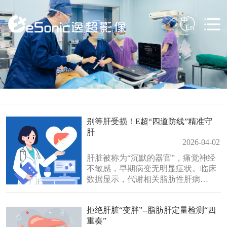
别等肝受损！E超“四道防线”精准守
肝
2026-04-02
肝脏被称为“沉默的器官”，痛觉神经
不敏感，早期病变无明显症状。临床
数据显示，代谢相关脂肪性肝病
（MASLD）发病率攀升，每3个成年
人中就有1人患病且呈年轻化，是肝
拒绝肝脏“变胖”--脂肪肝定量检测“四
硬化、肝癌的重要“隐形推手”；多数
重奏”
人存在“没症状就不用查”的误区，不