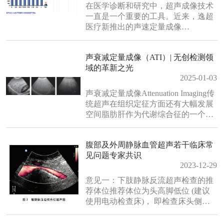
肝脏的解剖没有想象中的那么难，我
在医学诊断和研究中，超声成像技术
们可以按下面方式来展开进行了解：
一直是一个重要的工具。近来，逸超
即......
医疗新推出的声速定量成像
（Quantitative Speed of Sound
Imaging，简称QSOS®）作为一种新
声衰减定量成像（ATI）| 无创检测领
兴的超声成像技术，正逐渐受到关
域的革新之光
注。这种新近问世的的超声成像技
2025-01-03
术，是通过测量超声波在不同组织中
的传播速度，来反映不同器官或者病
声衰减定量成像Attenuation Imaging传
变的病理......
统超声在组织定征方面还有大幅发展
空间脂肪肝作为代谢综合征的一个重
要组成部分，其发病率在全球范围内
呈上升趋势，对人类健康构成严重威
腹部及外周静脉血管超声若干临床常
胁。早期诊断并及时治疗脂肪肝是防
见问题专家共识
止疾病进展的关键。传统的超声成像
2023-12-29
（US）是一种广泛使用的筛查肝脏脂
肪性改变的方法，通过肝脏实质回
意见一：下肢静脉反流超声检查的推
声、肝内血......
荐体位推荐体位为头高脚低位 (建议
使用电动检查床)， 即检查床头侧高
于足侧，与地面夹角约30。条件有限
的情况下可选择站立位或坐位，不推