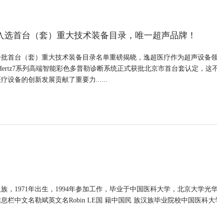
I入选首台（套）重大技术装备目录，唯一超声品牌！
第一批首台（套）重大技术装备目录名单重磅揭晓，逸超医疗作为超声设备
Hertz7系列高端智能彩色多普勒诊断系统正式获批北京市首台套认定，
设备的创新发展贡献了重要力......
族，1971年出生，1994年参加工作，毕业于中国医科大学，北京大学
信息栏中文名勒斌英文名Robin LE国 籍中国民 族汉族毕业院校中国医科