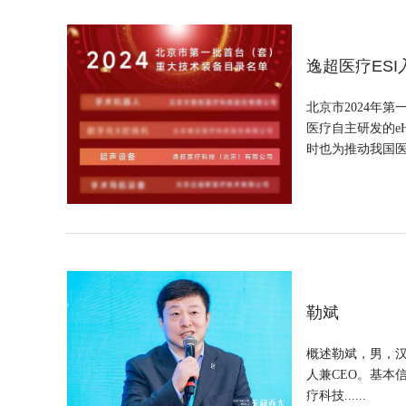
逸超医疗ES
北京市2024年
医疗自主研发的e
时也为推动我国医疗
​勒斌
概述勒斌，男，汉
人兼CEO。基本
疗科技......