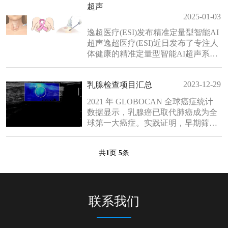
超声
害。子宫肌瘤的持续增大可能会压迫
2025-01-03
膀胱、直肠，引发尿频、排便困难。
更严重的是，它们还存在进一步发生
逸超医疗(ESI)发布精准定量型智能AI
病变的风险。“小石头”的健康警报
超声逸超医疗(ESI)近日发布了专注人
若......
体健康的精准定量型智能AI超声系
统。逸超医疗(ESI)设计的原数精准准
台式平台，采用软声束成像系统，采
2023-12-29
乳腺检查项目汇总
集帧频达到10000Hz/S，每秒处理数
据达10亿次，这是超声历史上首次做
2021 年 GLOBOCAN 全球癌症统计
到准台式机型使用超快速平台。使用
数据显示，乳腺癌已取代肺癌成为全
此平台，加快了临床图像的帧频采集
球第一大癌症。实践证明，早期筛查
速......
并采取有效干预措施，有助于提高患
者的生存率。乳腺自检与医生查体在
共
1
页
5
条
乳腺癌筛查领域发挥一定的作用，但
由于其存在主观性强、漏诊率高等缺
点，目前认为仅通过查体并不能提高
早期乳腺癌的检出率，亦不能降低其
病死率。目前欧美国家......
联系我们