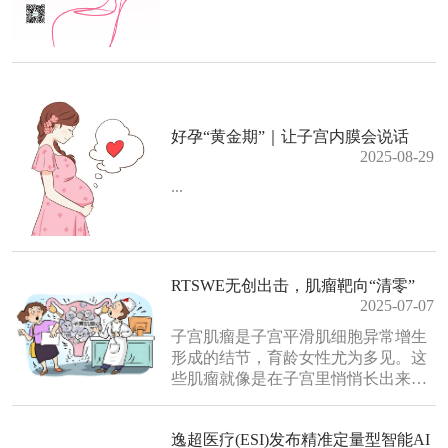
好孕“黄金期”｜让子宫内膜会说话
2025-08-29
...
RTSWE无创出击，肌瘤靶向“清零”
2025-07-07
子宫肌瘤是子宫平滑肌细胞异常增生
形成的结节，育龄女性尤为多见。这
些肌瘤就像是在子宫里悄悄长出来
的“小石头”，多数情况下是良性且无
症状的，因此很多女性往往会忽视它
逸超医疗(ESI)发布精准定量型智能AI
们的存在。然而，无症状不等于无