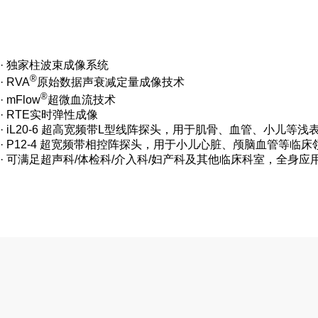
· 独家柱波束成像系统
®️
· RVA
原始数据声衰减定量成像技术
®️
· mFlow
超微血流技术
· RTE实时弹性成像
· iL20-6 超高宽频带L型线阵探头，用于肌骨、血管、小儿等
· P12-4 超宽频带相控阵探头，用于小儿心脏、颅脑血管等临床
· 可满足超声科/体检科/介入科/妇产科及其他临床科室，全身