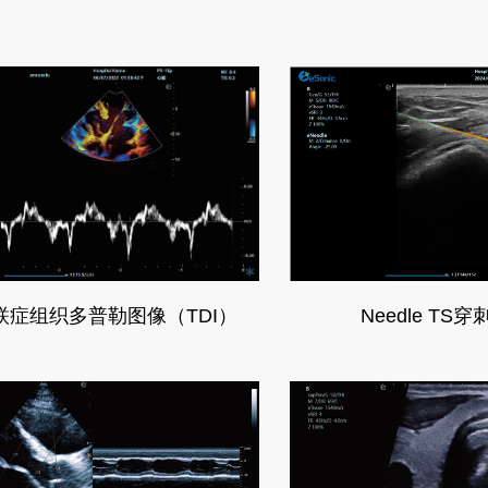
Needle TS
联症组织多普勒图像（TDI）