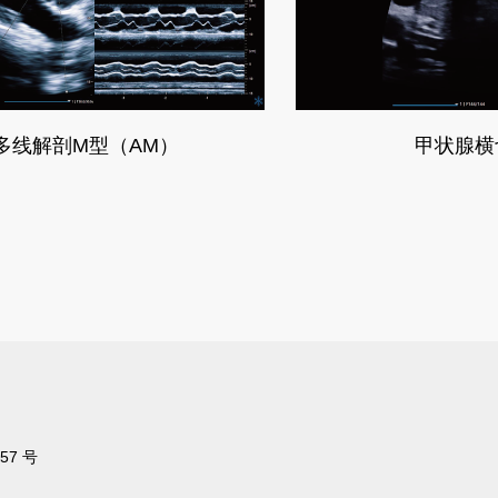
多线解剖M型（AM）
甲状腺横
7 号