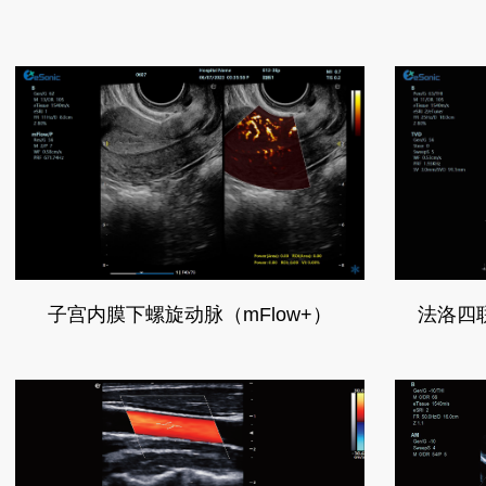
子宫内膜下螺旋动脉（mFlow+）
法洛四