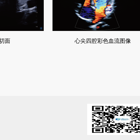
切面
心尖四腔彩色血流图像