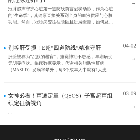
→
冠脉超声守护心脏第一道防线前言冠状动脉，作为心脏
的“生命线”，其健康直接关系到全身的血液供应与心脏
功能。然而，冠脉病变往往隐匿且进展缓慢，如何及
早、准确地发现其异常，一直是临床诊断的重要课题。
冠脉超声检查作为一种无创、实时、可重复的影像学手
段，正逐渐成为评估冠脉结构与血流状态的重要工具。
04-02
别等肝受损！E超“四道防线”精准守肝
01什么是冠脉超声？冠脉超声，即......
肝脏被称为“沉默的器官”，痛觉神经不敏感，早期病变
→
无明显症状。临床数据显示，代谢相关脂肪性肝病
（MASLD）发病率攀升，每3个成年人中就有1人患病
且呈年轻化，是肝硬化、肝癌的重要“隐形推手”；多数
人存在“没症状就不用查”的误区，不少患者确诊时已达
肝病中晚期，错失最佳治疗时机。在这样的背景下，慢
03-09
女神必看！声速定量（QSOS）子宫超声组
性肝病的早筛早诊成为护肝关......
织定征新视角
→
...