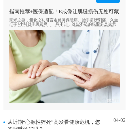
指南推荐+医保适配！E成像让肌腱损伤无处可藏
毫米之微，量化之功引言走路脚踝隐痛、抬手肩膀刺痛、久坐
打字1小时就手腕发麻……殊不知，这些不适的根源多是被忽
视的肌腱损伤，也是身体发出的紧急预警！据临床数据显示，
80%的普通人都有潜在肌腱损伤，只是早期症状太隐蔽，被一
次次忽视，最终拖成慢性疼痛、甚至肌腱断裂！认识肌腱：高
危人群速自查肌腱是衔接肌肉与骨骼的致密纤维组织，......
04-02
从近期“心源性猝死”高发看健康危机，您
的冠脉还好吗？