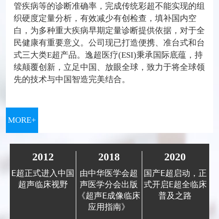
管疾病等的诊断准确率，完成传统彩超不能实现的组
织硬度定量分析，有效减少有创检查，填补国内空
白，为多种重大疾病早期定量诊断提供依据，对于全
民健康有重要意义。公司现已打造便携、准台式和台
式三大类E超产品。逸超医疗(ESI)秉承国际底蕴，持
续颠覆创新，立足中国、放眼全球，致力于将全球领
先的技术与中国智造完美结合。
MORE+
2012
2018
2020
E超正式进入中国
由中华医学会超
国产E超启动，正
超声临床视野
声医学分会出版
式开启E超全临床
《超声E成像临床
普及之路
应用指南》