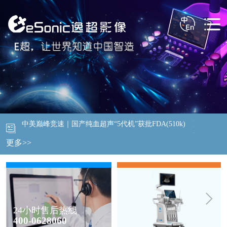
中美巅峰竞速｜国产纯血超声“5代机”获批FDA(510k)
ICLR20
会认可
更多>>
24小时售后热线
400-0628060